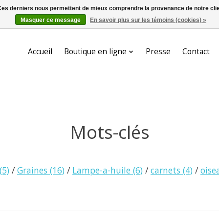
. Ces derniers nous permettent de mieux comprendre la provenance de notre clientè
Masquer ce message
En savoir plus sur les témoins (cookies) »
Accueil
Boutique en ligne
Presse
Contact
Mots-clés
(5)
/
Graines
(16)
/
Lampe-a-huile
(6)
/
carnets
(4)
/
ois