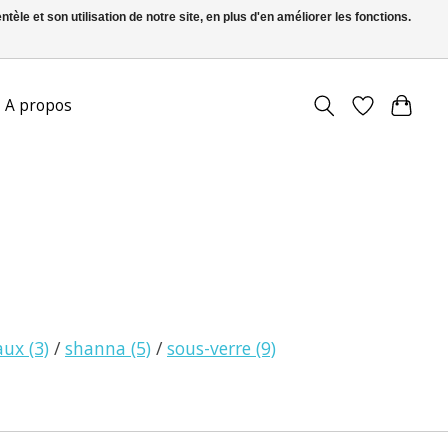
le et son utilisation de notre site, en plus d'en améliorer les fonctions.
FR
S’inscrire / Se connecter
A propos
eaux
(3)
/
shanna
(5)
/
sous-verre
(9)