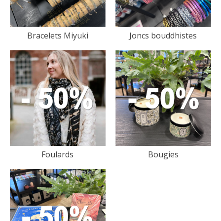
Bracelets Miyuki
Joncs bouddhistes
Foulards
Bougies