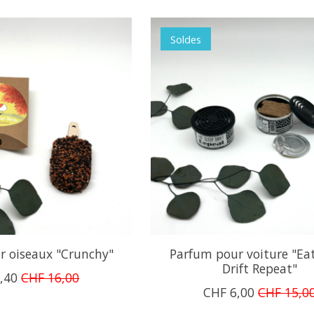
Soldes
r oiseaux "Crunchy"
Parfum pour voiture "Eat
Drift Repeat"
,40
CHF 16,00
CHF 6,00
CHF 15,0