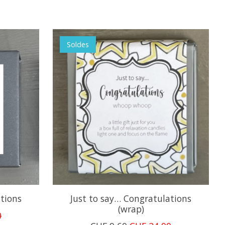
Soldes
ations
Just to say… Congratulations
(wrap)
0