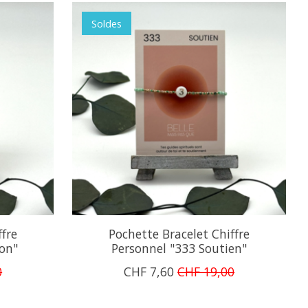
Soldes
ffre
Pochette Bracelet Chiffre
ion"
Personnel "333 Soutien"
0
CHF 7,60
CHF 19,00