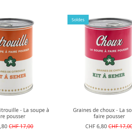
Soldes
itrouille - La soupe à
Graines de choux - La s
ire pousser
faire pousser
,80
CHF 17,00
CHF 6,80
CHF 17,0