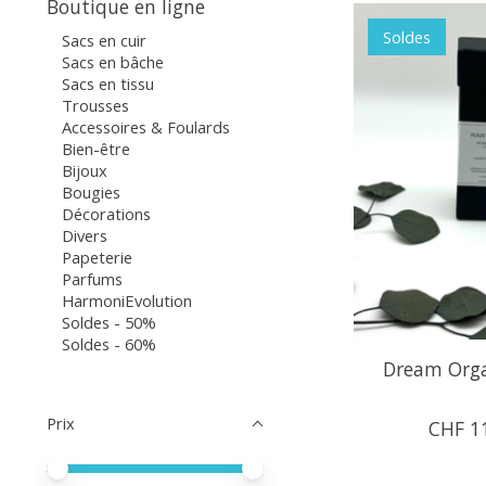
Boutique en ligne
Soldes
Sacs en cuir
Sacs en bâche
Sacs en tissu
Trousses
Accessoires & Foulards
Bien-être
Bijoux
Bougies
Décorations
Divers
Papeterie
Parfums
HarmoniEvolution
Soldes - 50%
Soldes - 60%
Dream Orga
Prix
CHF 1
Prix minimum
Price maximum value