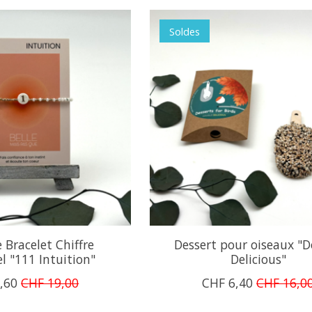
Soldes
 Bracelet Chiffre
Dessert pour oiseaux "
l "111 Intuition"
Delicious"
,60
CHF 19,00
CHF 6,40
CHF 16,0