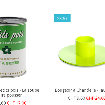
Soldes
etits pois - La soupe
Bougeoir à Chandelle - Ja
aire pousser
CHF 9,60
CHF 24,0
,80
CHF 17,00