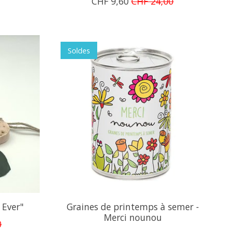
CHF 9,60
CHF 24,00
Soldes
Ever"
Graines de printemps à semer -
Merci nounou
0