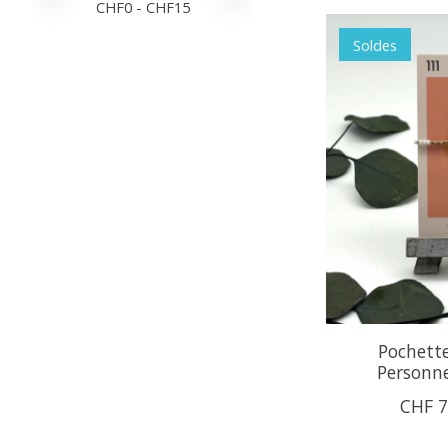
CHF
0
- CHF
15
Soldes
Pochette
Personne
CHF 7