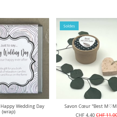
Soldes
… Happy Wedding Day
Savon Cœur "Best M♡M 
(wrap)
CHF 4,40
CHF 11,0