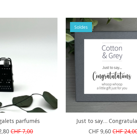
Soldes
galets parfumés
Just to say… Congratul
2,80
CHF 7,00
CHF 9,60
CHF 24,0