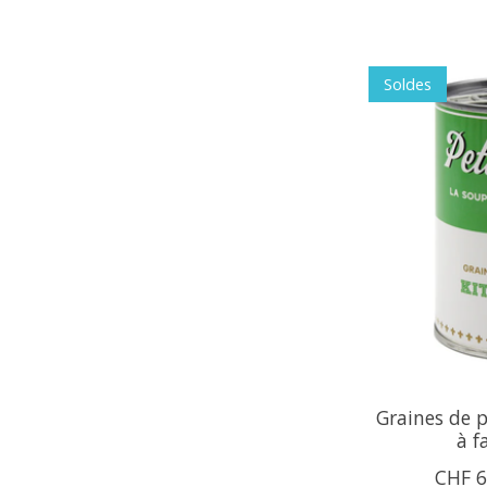
Soldes
Graines de p
à f
CHF 6