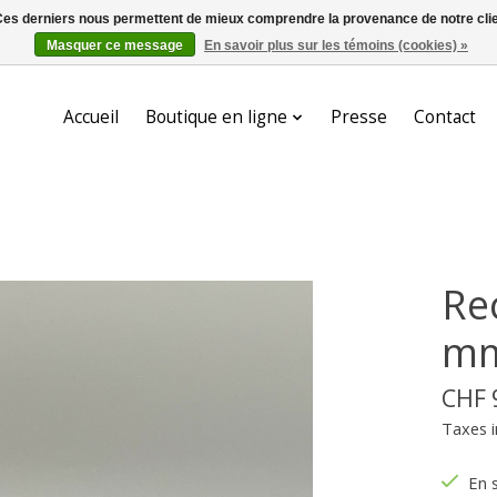
. Ces derniers nous permettent de mieux comprendre la provenance de notre clientè
Masquer ce message
En savoir plus sur les témoins (cookies) »
Accueil
Boutique en ligne
Presse
Contact
Re
mm
CHF 
Taxes i
En 