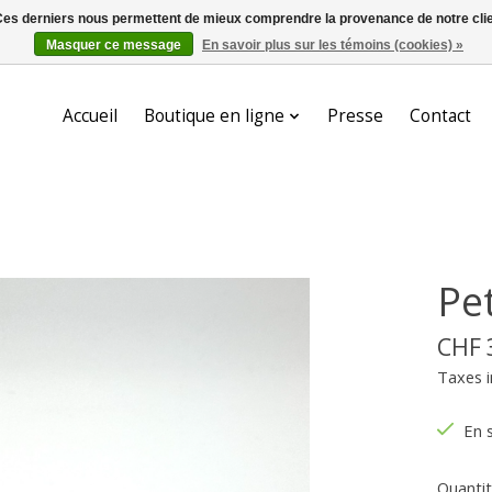
. Ces derniers nous permettent de mieux comprendre la provenance de notre clientè
Masquer ce message
En savoir plus sur les témoins (cookies) »
Accueil
Boutique en ligne
Presse
Contact
Pe
CHF 
Taxes i
En 
Quantit