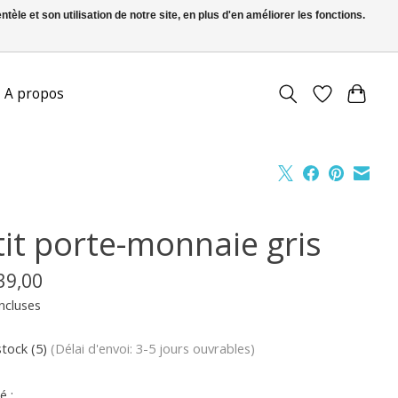
le et son utilisation de notre site, en plus d'en améliorer les fonctions.
FR
S’inscrire / Se connecter
A propos
tit porte-monnaie gris
39,00
ncluses
stock (5)
(Délai d'envoi: 3-5 jours ouvrables)
é :