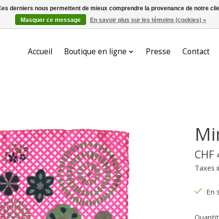
. Ces derniers nous permettent de mieux comprendre la provenance de notre clientè
Masquer ce message
En savoir plus sur les témoins (cookies) »
Accueil
Boutique en ligne
Presse
Contact
Mi
CHF 
Taxes i
En 
Quantit