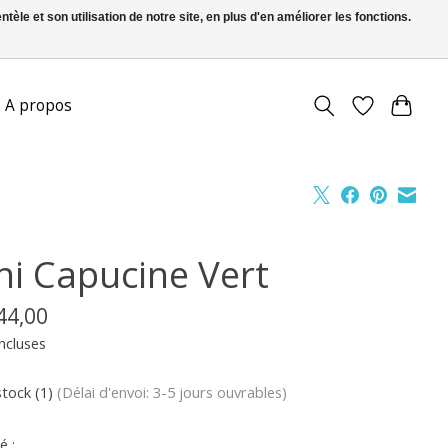
le et son utilisation de notre site, en plus d'en améliorer les fonctions.
FR
S’inscrire / Se connecter
A propos
ni Capucine Vert
44,00
ncluses
stock (1)
(Délai d'envoi: 3-5 jours ouvrables)
é :