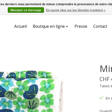
. Ces derniers nous permettent de mieux comprendre la provenance de notre clientè
Masquer ce message
En savoir plus sur les témoins (cookies) »
Accueil
Boutique en ligne
Presse
Contact
Mi
CHF 
Taxes i
En 
Quantit