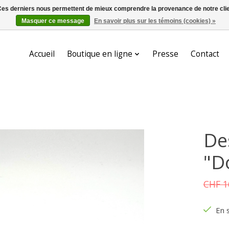
. Ces derniers nous permettent de mieux comprendre la provenance de notre clientè
Masquer ce message
En savoir plus sur les témoins (cookies) »
Accueil
Boutique en ligne
Presse
Contact
De
"D
CHF 1
En 