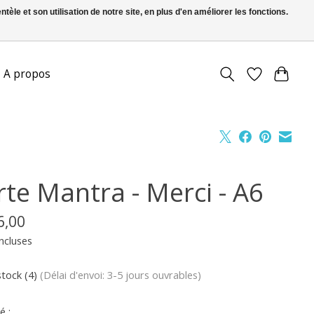
le et son utilisation de notre site, en plus d'en améliorer les fonctions.
FR
S’inscrire / Se connecter
A propos
rte Mantra - Merci - A6
6,00
ncluses
stock (4)
(Délai d'envoi: 3-5 jours ouvrables)
é :