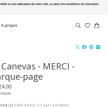
le et son utilisation de notre site, en plus d'en améliorer les fonctions.
FR
S’inscrire / Se connecter
A propos
t Canevas - MERCI -
rque-page
24,00
ncluses
stock (2)
(Délai d'envoi: 3-5 jours ouvrables)